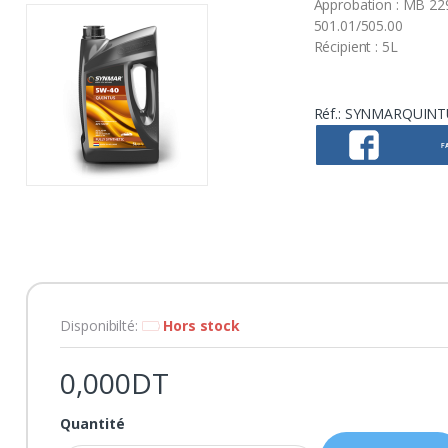
Approbation : MB 22
501.01/505.00
Récipient : 5L
Réf.:
SYNMARQUINT
F
Disponibilté:
Hors stock
0,000DT
Quantité