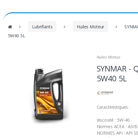
V
Lubrifiants
Huiles Moteur
SYNMA
o
5W40 5L
u
s
ê
Huiles Moteur
t
SYNMAR - 
e
s
5W40 5L
i
c
i
Caractéristiques :
:
Viscosité : 5W-40
Normes ACEA : A3/B
NORMES API : API S