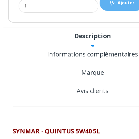
Ajouter
Description
P
r
Informations complémentaires
o
Marque
d
u
Avis clients
c
t
C
SYNMAR - QUINTUS 5W40 5L
a