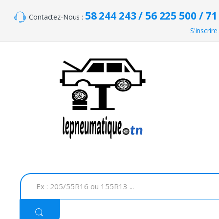
Skip to navigation
Skip to content
58 244 243 / 56 225 500 / 71
Contactez-Nous :
S'inscrire
S
e
a
r
c