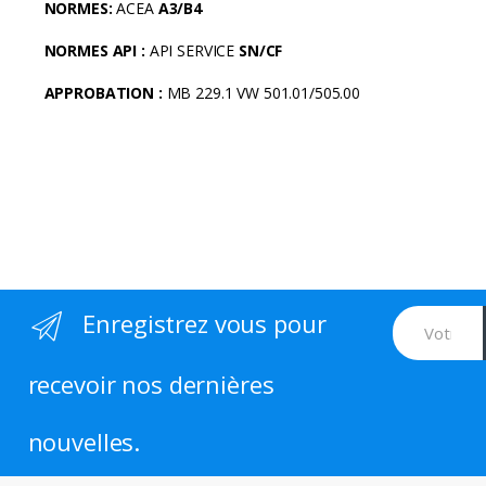
NORMES:
ACEA
A3/B4
r
NORMES API :
API SERVICE
SN/CF
o
APPROBATION :
MB 229.1 VW 501.01/505.00
u
s
e
l
T
Enregistrez vous pour
a
recevoir nos dernières
b
s
nouvelles.