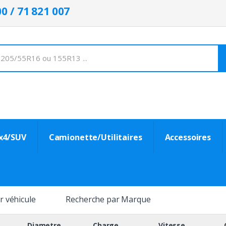
00 / 71 821 007
x4/SUV
Camionette/Utilitaires
Accessoires
r véhicule
Recherche par Marque
Diametre
Charge
Vitesse