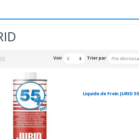
RID
Voir
Trier par
Liquide de Frein JURID 5