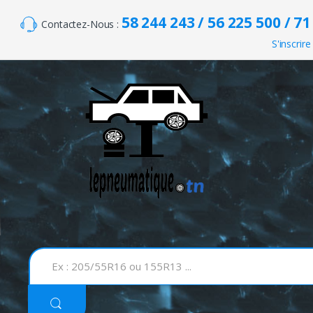
Skip to navigation
Skip to content
58 244 243 / 56 225 500 / 71
Contactez-Nous :
S'inscrire
S
e
a
r
c