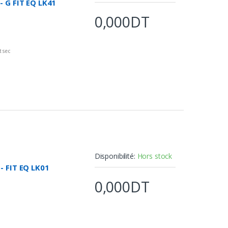
 G FIT EQ LK41
0,000DT
 sec
nt
e
Disponibilité:
Hors stock
- FIT EQ LK01
0,000DT