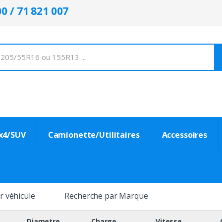
00 / 71 821 007
x4/SUV
Camionette/Utilitaires
Accessoires
r véhicule
Recherche par Marque
Diametre
Charge
Vitesse