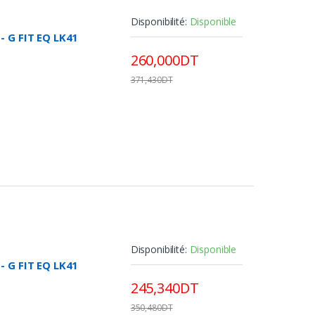
Disponibilité:
Disponible
- G FIT EQ LK41
260,000DT
371,430DT
Disponibilité:
Disponible
- G FIT EQ LK41
245,340DT
350,480DT