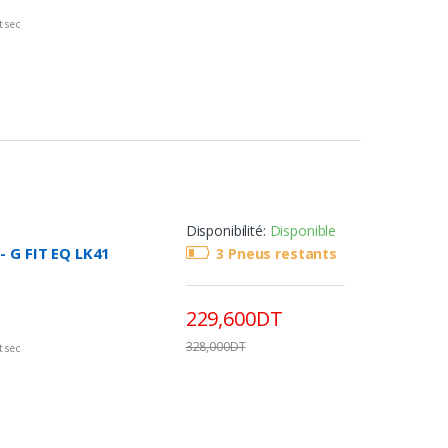
 sec
nt
e
Disponibilité:
Disponible
 G FIT EQ LK41
3 Pneus restants
229,600DT
328,000DT
 sec
nt
e