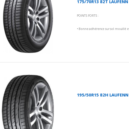
175/70R13 82T LAUFENN -
POINTS FORTS :
• Bonne adhérence sur sol mouillé et
• Longévité et économie de carbura
• Meilleures performances de freinag
• Confort de conduite
195/50R15 82H LAUFENN 