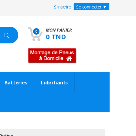
S'inscrire
Se connecter
▼
MON PANIER
0
0 TND
Batteries
Lubrifiants
Option