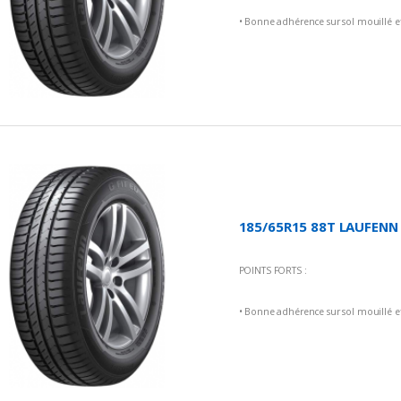
• Bonne adhérence sur sol mouillé et
• Longévité et économie de carbura
• Meilleures performances de freinag
• Confort de conduite
185/65R15 88T LAUFENN -
POINTS FORTS :
• Bonne adhérence sur sol mouillé et
• Longévité et économie de carbura
• Meilleures performances de freinag
• Confort de conduite