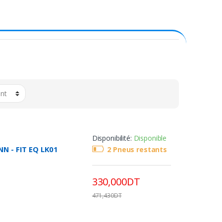
Disponibilité:
Disponible
N - FIT EQ LK01
2 Pneus restants
330,000DT
471,430DT