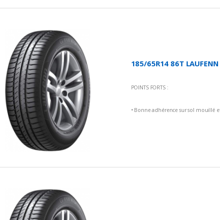
185/65R14 86T LAUFENN -
POINTS FORTS :
• Bonne adhérence sur sol mouillé et
• Longévité et économie de carbura
• Meilleures performances de freinag
• Confort de conduite