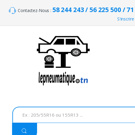
Skip to navigation
Skip to content
58 244 243 / 56 225 500 / 71
Contactez-Nous :
S'inscrire
S
e
a
r
c