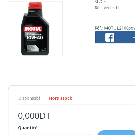
SL/CF
Récipient : 1L
Réf.:
MOTUL2100pow
F
Disponibilté:
Hors stock
0,000DT
Quantité