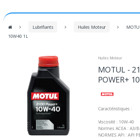
V
Lubrifiants
Huiles Moteur
MOTUL
o
10W40 1L
u
s
ê
Huiles Moteur
t
MOTUL - 2
e
s
POWER+ 10
i
c
i
Caractéristiques :
:
Viscosité : 10W-40
Normes ACEA : A3/B
NORMES API : API