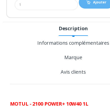
Ajouter
Description
P
r
Informations complémentaires
o
Marque
d
u
Avis clients
c
t
C
MOTUL - 2100 POWER+ 10W40 1L
a