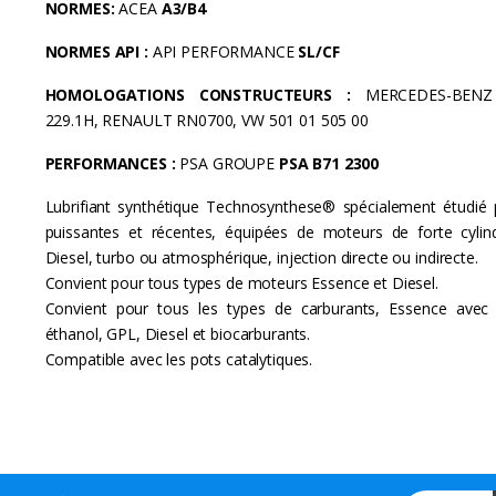
NORMES:
ACEA
A3/B4
r
NORMES API :
API PERFORMANCE
SL/CF
o
HOMOLOGATIONS CONSTRUCTEURS :
MERCEDES-BENZ
229.1H, RENAULT RN0700, VW 501 01 505 00
u
PERFORMANCES :
PSA GROUPE
PSA B71 2300
s
Lubrifiant synthétique Technosynthese® spécialement étudié p
e
puissantes et récentes, équipées de moteurs de forte cylin
l
Diesel, turbo ou atmosphérique, injection directe ou indirecte.
Convient pour tous types de moteurs Essence et Diesel.
T
Convient pour tous les types de carburants, Essence avec
éthanol, GPL, Diesel et biocarburants.
a
Compatible avec les pots catalytiques.
b
s