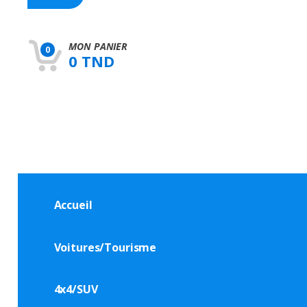
h
f
o
r
MON PANIER
0
:
0 TND
Accueil
Voitures/Tourisme
4x4/SUV