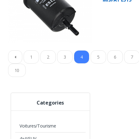
1
2
3
4
5
6
7
10
Categories
Voitures/Tourisme
4x4/SUV