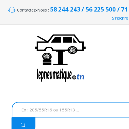
Skip to navigation
Skip to content
58 244 243 / 56 225 500 / 71
Contactez-Nous :
S'inscrire
S
e
a
r
c