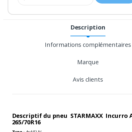
Description
P
r
Informations complémentaires
o
Marque
d
u
Avis clients
c
t
C
Descriptif du pneu STARMAXX Incurro A
265/70R16
a
Type
: 4x4/SUV