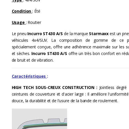
r
Condition
: Été
o
Usage
: Routier
u
Le pneu
Incurro ST430 A/S
de la marque
Starmaxx
est un pne
s
véhicules 4x4/SUV. La composition de gomme de ce p
spécialement conçue, offre une adhérence maximale sur les su
e
et sèches.
Incurro ST430 A/S
offre un très bon confort en rédu
l
de bruit et de vibration.
T
Caractéristiques
:
a
HIGH TECH SOUS-CREUX CONSTRUCTION
:
Jointless degré 
b
ceintures de couverture et d'acier large : Il améliore l'uniformit
douce, la durabilité et de l'usure de la bande de roulement.
s