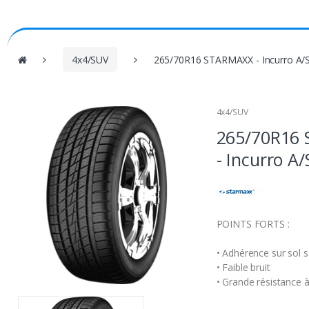
V
4x4/SUV
265/70R16 STARMAXX - Incurro A/
o
u
s
4x4/SUV
ê
265/70R16
t
e
- Incurro A
s
i
c
i
POINTS FORTS :
:
• Adhérence sur sol s
• Faible bruit
• Grande résistance à