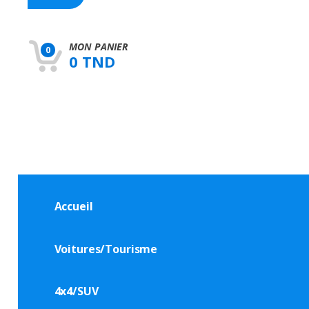
h
f
o
r
MON PANIER
0
:
0 TND
Accueil
Voitures/Tourisme
4x4/SUV