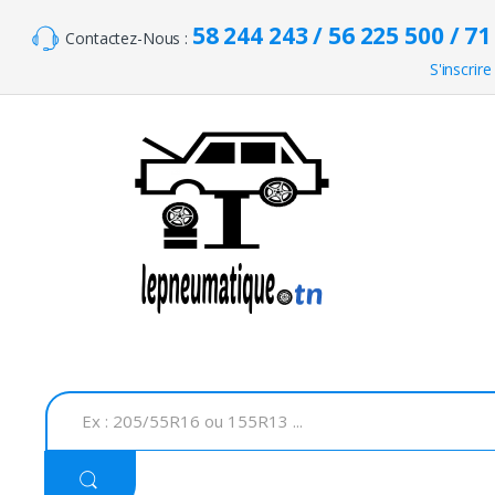
Skip to navigation
Skip to content
58 244 243 / 56 225 500 / 71
Contactez-Nous :
S'inscrire
S
e
a
r
c