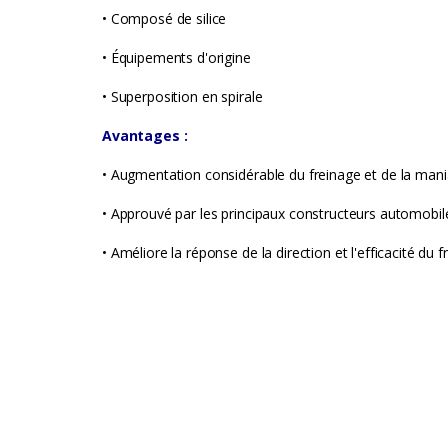
a
• Composé de silice
r
• Équipements d'origine
o
• Superposition en spirale
u
Avantages :
s
• Augmentation considérable du freinage et de la mani
e
• Approuvé par les principaux constructeurs automob
l
• Améliore la réponse de la direction et l'efficacité du 
T
a
b
s