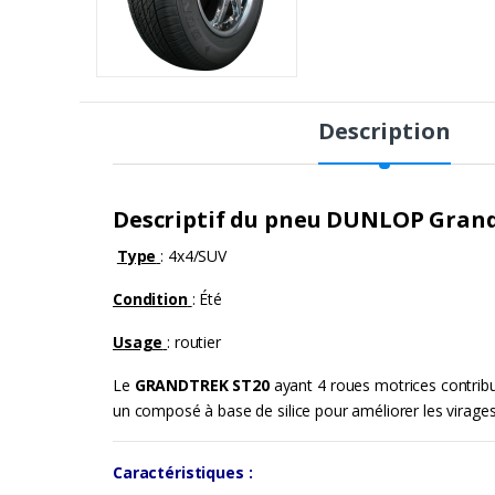
Description
P
r
Descriptif du pneu DUNLOP Grand
o
Type
: 4x4/SUV
d
Condition
: Été
u
Usage
: routier
c
Le
GRANDTREK ST20
ayant 4 roues motrices contribu
t
un composé à base de silice pour améliorer les virages, 
C
Caractéristiques :