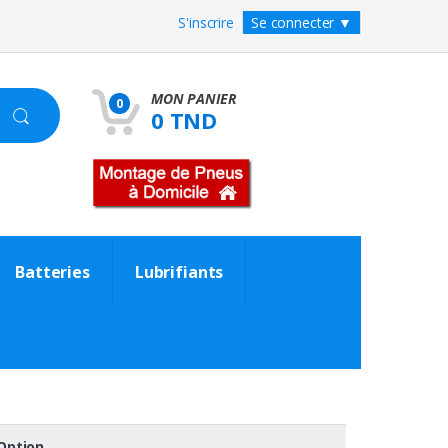
S'inscrire
Se connecter
▼
MON PANIER
0
0 TND
Batteries
Lubrifiants
Option