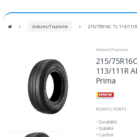
V
Voitures/Tourisme
215/75R16C TL 113/111R
o
u
s
Voitures/Tourisme
ê
215/75R16C
t
e
113/111R A
s
Prima
i
c
i
:
POINTS FORTS :
• Durabilité
• Stabilité
• Confort