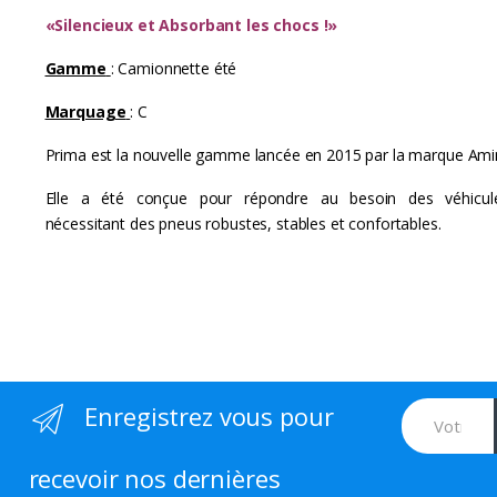
«Silencieux et Absorbant les chocs !»
r
Gamme
: Camionnette été
o
Marquage
: C
u
Prima est la nouvelle gamme lancée en 2015 par la marque Ami
s
Elle a été conçue pour répondre au besoin des véhicu
e
nécessitant des pneus robustes, stables et confortables.
l
T
a
b
Enregistrez vous pour
s
recevoir nos dernières