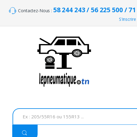
Skip to navigation
Skip to content
58 244 243 / 56 225 500 / 71
Contactez-Nous :
S'inscrire
S
e
a
r
c