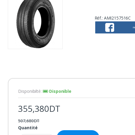
Réf.:
AMI2157516C
F
Disponibilté:
Disponible
355,380DT
507,680DT
Quantité