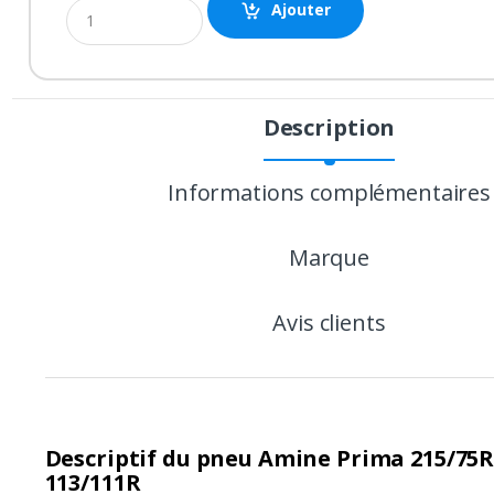
Ajouter
Description
P
r
Informations complémentaires
o
Marque
d
u
Avis clients
c
t
C
Descriptif du pneu Amine Prima 215/75
113/111R
a