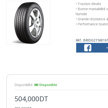
• Traction élevée
• Bonne maniabilité́ 
humide
• Grande résistance à
• Performance toute
Réf.:
BRIDG2156016
F
Disponibilté:
Disponible
504,000DT