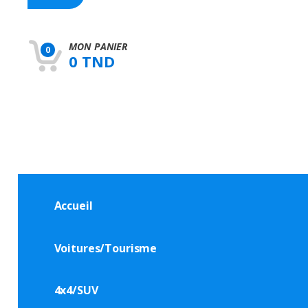
h
f
o
r
MON PANIER
0
:
0 TND
Accueil
Voitures/Tourisme
4x4/SUV