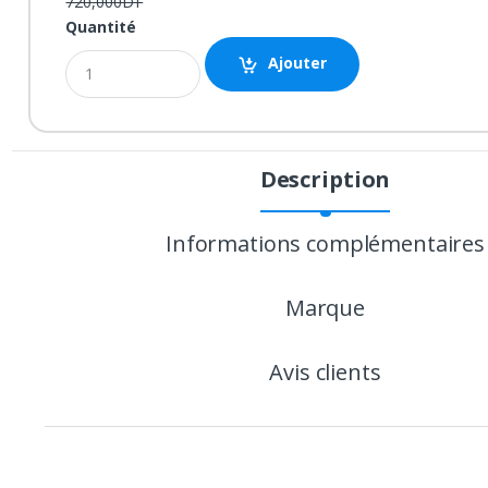
720,000DT
Quantité
Ajouter
Description
P
r
Informations complémentaires
o
Marque
d
u
Avis clients
c
t