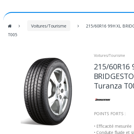
V
Voitures/Tourisme
215/60R16 99H XL BRID
o
T005
u
s
ê
Voitures/Tourisme
t
215/60R16 
e
s
BRIDGESTO
i
Turanza T0
c
i
:
POINTS FORTS :
• Efficacité mesurée
• Conduite fluide et s