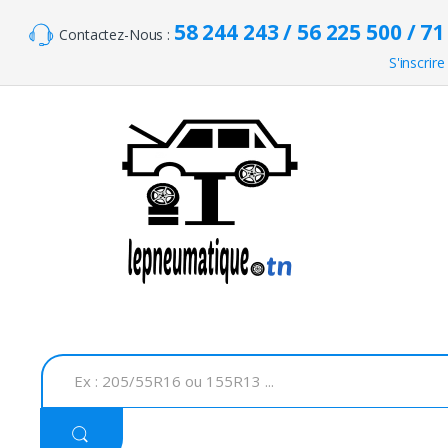
Skip to navigation
Skip to content
58 244 243 / 56 225 500 / 71
Contactez-Nous :
S'inscrire
S
e
a
r
c