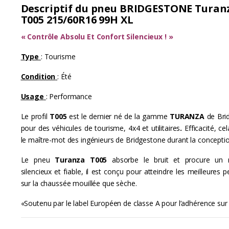
C
Descriptif du pneu BRIDGESTONE Turan
T005 215/60R16 99H XL
a
« Contrôle Absolu Et Confort Silencieux ! »
r
Type
: Tourisme
o
Condition
: Été
u
Usage
: Performance
s
Le profil
T005
est le dernier né de la gamme
TURANZA
de Bri
e
pour des véhicules de tourisme, 4x4 et utilitaires
.
Efficacité, ce
le maître-mot des ingénieurs de Bridgestone durant la concepti
l
Le pneu
Turanza T005
absorbe le bruit et procure un 
T
silencieux et fiable, il est conçu pour atteindre les meilleures
a
sur la chaussée mouillée que sèche.
«Soutenu par le label Européen de classe A pour l’adhérence sur 
b
s